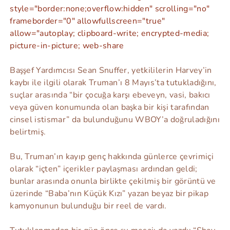
style="border:none;overflow:hidden" scrolling="no"
frameborder="0" allowfullscreen="true"
allow="autoplay; clipboard-write; encrypted-media;
picture-in-picture; web-share
Başşef Yardımcısı Sean Snuffer, yetkililerin Harvey’in
kaybı ile ilgili olarak Truman’ı 8 Mayıs’ta tutukladığını,
suçlar arasında “bir çocuğa karşı ebeveyn, vasi, bakıcı
veya güven konumunda olan başka bir kişi tarafından
cinsel istismar” da bulunduğunu WBOY’a doğruladığını
belirtmiş.
Bu, Truman’ın kayıp genç hakkında günlerce çevrimiçi
olarak “içten” içerikler paylaşması ardından geldi;
bunlar arasında onunla birlikte çekilmiş bir görüntü ve
üzerinde “Baba’nın Küçük Kızı” yazan beyaz bir pikap
kamyonunun bulunduğu bir reel de vardı.