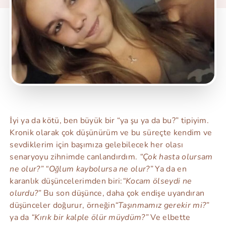
İyi ya da kötü, ben büyük bir “ya şu ya da bu?” tipiyim.
Kronik olarak çok düşünürüm ve bu süreçte kendim ve
sevdiklerim için başımıza gelebilecek her olası
senaryoyu zihnimde canlandırdım.
“Çok hasta olursam
ne olur?” “Oğlum kaybolursa ne olur?”
Ya da en
karanlık düşüncelerimden biri:
“Kocam ölseydi ne
olurdu?”
Bu son düşünce, daha çok endişe uyandıran
düşünceler doğurur, örneğin
“Taşınmamız gerekir mi?”
ya da
“Kırık bir kalple ölür müydüm?”
Ve elbette