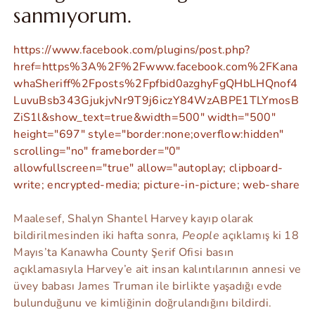
sanmıyorum.
https://www.facebook.com/plugins/post.php?
href=https%3A%2F%2Fwww.facebook.com%2FKana
whaSheriff%2Fposts%2Fpfbid0azghyFgQHbLHQnof4
LuvuBsb343GjukjvNr9T9j6iczY84WzABPE1TLYmosB
ZiS1l&show_text=true&width=500" width="500"
height="697" style="border:none;overflow:hidden"
scrolling="no" frameborder="0"
allowfullscreen="true" allow="autoplay; clipboard-
write; encrypted-media; picture-in-picture; web-share
Maalesef, Shalyn Shantel Harvey kayıp olarak
bildirilmesinden iki hafta sonra,
People
açıklamış ki 18
Mayıs’ta Kanawha County Şerif Ofisi basın
açıklamasıyla Harvey’e ait insan kalıntılarının annesi ve
üvey babası James Truman ile birlikte yaşadığı evde
bulunduğunu ve kimliğinin doğrulandığını bildirdi.