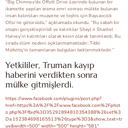
“Big Chimney’de Offutt Drive üzerinde bulunan bir
ikamette yapılan arama emri sonrası mülkte bulunan
insan kalıntıları muayene ve teşhis için Başsavcılık
Ofisi’ne götürüldü,” açıklamada okundu. “Bu sabah bir
otopsi gerçekleştirildi ve kalıntılar Shayl n Shantel
Harvey’in kalıntıları olarak kesin olarak tanımlandı. Bu
sırada ölüm nedeni açıklanmamaktadır; Tıbbi
Müfettiş’in tamamlanan bulguları beklenmektedir.”
Yetkililer, Truman kayıp
haberini verdikten sonra
mülke gitmişlerdi.
https://www.facebook.com/plugins/post.php?
href=https%3A%2F%2Fwww.facebook.com%2Fphot
o.php%3Ffbid%3D35292894810354388%26set%3
Da.152384698165513%26type%3D3&show_text=tr
ue&width=500" width="500" height="581"