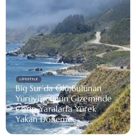
LIFESTYLE
Big Sur’da Ölü Bulunan
Yürüyüşçünün Gizeminde
Garip Yaralarla Yürek
Yakan Dönemeç