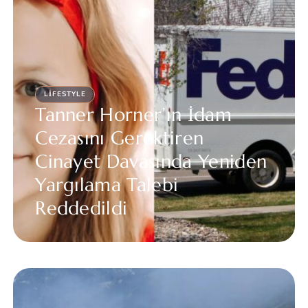
LIFESTYLE
Tanner Horner’ın İdam
Cezasını Gerektiren
Cinayet Davasında Yeniden
Yargılama Talebi
Reddedildi