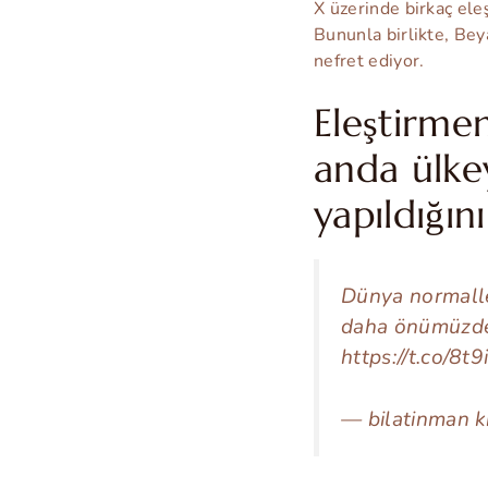
X üzerinde birkaç eleş
Bununla birlikte, Bey
nefret ediyor.
Eleştirmen
anda ülkey
yapıldığını
Dünya normalle
daha önümüzdek
https://t.co/8t
— bilatinman k