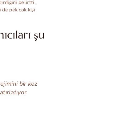
rdiğini belirtti.
 de pek çok kişi
ıcıları şu
jimini bir kez
tırlatıyor