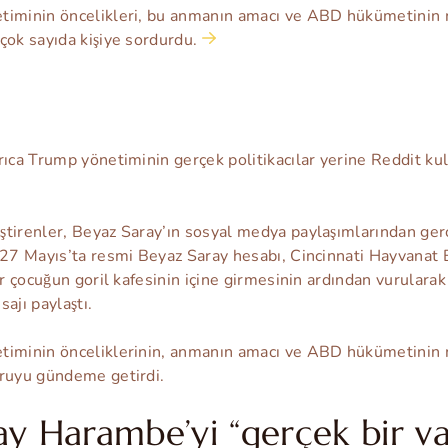
etiminin öncelikleri, bu anmanın amacı ve ABD hükümetini
çok sayıda kişiye sordurdu.
rıca Trump yönetiminin gerçek politikacılar yerine Reddit kull
tirenler, Beyaz Saray’ın sosyal medya paylaşımlarından gerçe
, 27 Mayıs’ta resmi Beyaz Saray hesabı, Cincinnati Hayvanat
bir çocuğun goril kafesinin içine girmesinin ardından vurular
ajı paylaştı.
etiminin önceliklerinin, anmanın amacı ve ABD hükümetini
oruyu gündeme getirdi.
ay Harambe’yi “gerçek bir v