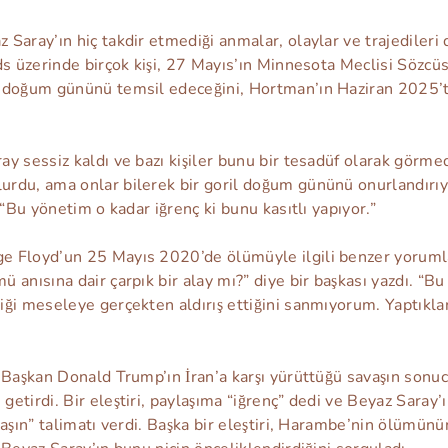
Saray’ın hiç takdir etmediği anmalar, olaylar ve trajedileri d
ds üzerinde birçok kişi, 27 Mayıs’ın Minnesota Meclisi Sözcü
 doğum gününü temsil edeceğini, Hortman’ın Haziran 2025’te
y sessiz kaldı ve bazı kişiler bunu bir tesadüf olarak görm
du, ama onlar bilerek bir goril doğum gününü onurlandırıyor
 “Bu yönetim o kadar iğrenç ki bunu kasıtlı yapıyor.”
 Floyd’un 25 Mayıs 2020’de ölümüyle ilgili benzer yorumlar
 anısına dair çarpık bir alay mı?” diye bir başkası yazdı. “B
ği meseleye gerçekten aldırış ettiğini sanmıyorum. Yaptıklar
, Başkan Donald Trump’ın İran’a karşı yürüttüğü savaşın so
etirdi. Bir eleştiri, paylaşıma “iğrenç” dedi ve Beyaz Saray
aşın” talimatı verdi. Başka bir eleştiri, Harambe’nin ölümünü