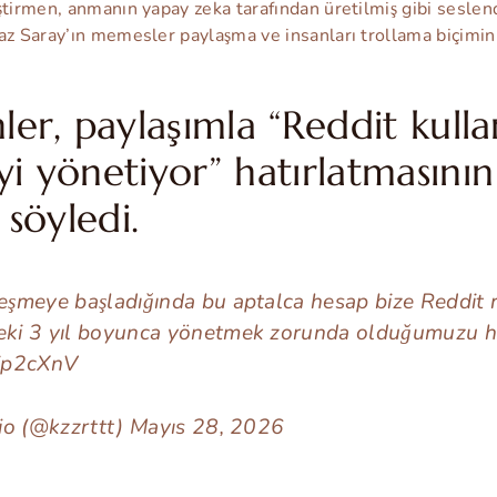
tirmen, anmanın yapay zeka tarafından üretilmiş gibi seslendi
az Saray’ın memesler paylaşma ve insanları trollama biçimini
ler, paylaşımla “Reddit kullan
i yönetiyor” hatırlatmasının
 söyledi.
şmeye başladığında bu aptalca hesap bize Reddit re
i 3 yıl boyunca yönetmek zorunda olduğumuzu ha
9ip2cXnV
io (@kzzrttt) Mayıs 28, 2026