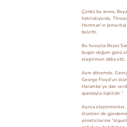
Çünkü bu anma, Beyaz 
hatırlatıyordu. Threa
Hortman’ın (emerita)
belirtti.
Bu hususta Beyaz Sara
bugün doğum günü olur
eleştirmen iddia etti.
Aynı dönemde, George
George Floyd’un ölümü
Harambe’ye dair verdi
ajandayla ilişkilidir.”
Ayrıca eleştirmenler
ölümleri de gündeme g
yöneticilerine “olgunl