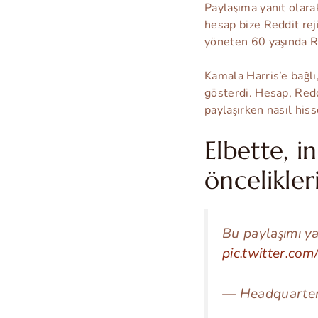
Paylaşıma yanıt olara
hesap bize Reddit rej
yöneten 60 yaşında Red
Kamala Harris’e bağl
gösterdi. Hesap, Redd
paylaşırken nasıl hiss
Elbette, 
öncelikler
Bu paylaşımı ya
pic.twitter.co
— Headquarte