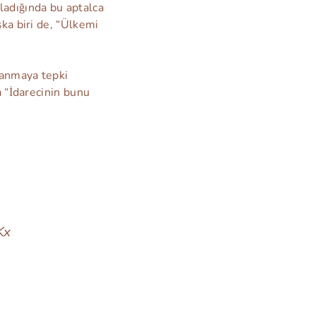
ladığında bu aptalca
şka biri de, “Ülkemi
 anmaya tepki
a “İdarecinin bunu
Kx