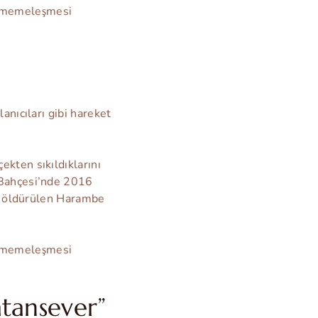
n memeleşmesi
anıcıları gibi hareket
kten sıkıldıklarını
 Bahçesi’nde 2016
ak öldürülen Harambe
n memeleşmesi
atansever”