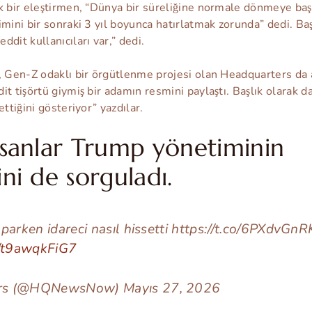
k bir eleştirmen, “Dünya bir süreliğine normale dönmeye baş
imini bir sonraki 3 yıl boyunca hatırlatmak zorunda” dedi. Ba
dit kullanıcıları var,” dedi.
ı, Gen-Z odaklı bir örgütlenme projesi olan Headquarters da
it tişörtü giymiş bir adamın resmini paylaştı. Başlık olarak d
ettiğini gösteriyor” yazdılar.
insanlar Trump yönetiminin
ini de sorguladı.
parken idareci nasıl hissetti https://t.co/6PXdvGnR
m/t9awqkFiG7
rs (@HQNewsNow) Mayıs 27, 2026