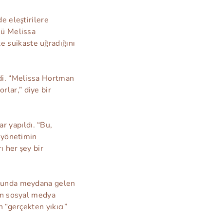
e eleştirilere
sü Melissa
 suikaste uğradığını
edi. “Melissa Hortman
lar,” diye bir
 yapıldı. “Bu,
u yönetimin
ı her şey bir
nucunda meydana gelen
’ın sosyal medya
n “gerçekten yıkıcı”