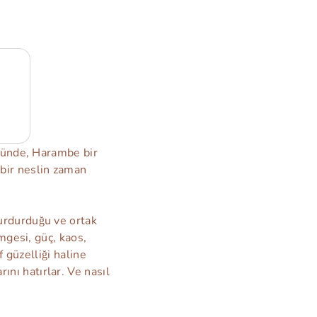
 günde, Harambe bir
bir neslin zaman
urdurduğu ve ortak
mgesi, güç, kaos,
f güzelliği haline
nı hatırlar. Ve nasıl