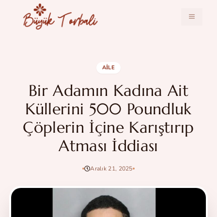
İçeriğe
atla
MENÜ
AILE
Bir Adamın Kadına Ait
Küllerini 500 Poundluk
Çöplerin İçine Karıştırıp
Atması İddiası
Aralık 21, 2025