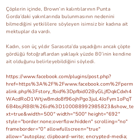
Çöplerin içinde, Brown’ın kalıntılarının Punta
Gorda’daki yakınlarında bulunmasının nedenini
bilmediğini yetkililere söyleyen isimsiz bir kadına ait
mektuplar da vardı.
Kadın, son üç yıldır Sarasota’da yaşadığını ancak çöpte
gördüğü fotoğraflardan yaklaşık yüzde 80’inin kendine
ait olduğunu belirleyebildiğini söyledi.
https://www.facebook.com/plugins/post.php?
href=https%3A%2F%2Fwww.facebook.com%2Fperm
alink.php%3Fstory_fbid%3Dpfbid02ByGLjfDqkCdxh4
WAcdRoD1Wtjw8mdo8f96ojhPgo3juL4JoFym1oPqT
6B4bsjRB8l%26id%3D100088992985823&show_te
xt=true&width=500" width="500" height="692"
style="border:none;overflow:hidden" scrolling="no"
frameborder="0" allowfullscreen="true"
allow="autoplay; clipboard-write; encrypted-media;