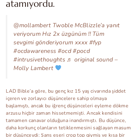
atamıyordu.
@mollambert Twoble McBlizzle’a yanıt
veriyorum Hız 2x üzgünüm !! Tüm
sevgimi gönderiyorum xxxx #fyp
#ocdawareness #ocd #pocd
#intrusivethoughts ♬ original sound –
Molly Lambert
LAD Bible’a göre, bu genç kız 15 yaş civarında şiddet
içeren ve zorlayıcı düşüncelere sahip olmaya
başlamıştı, ancak bu iğrenç düşünceleri eyleme dökme
arzusu hiçbir zaman hissetmemişti. Ancak kendisini
tamamen canavar olduğuna inandırmıştı. Bu düşünce,
daha korkunç olanların tetiklenmesini sağlayan masum
bir düşünceydi: Şans eseri crop top giymiş ve kısa bir