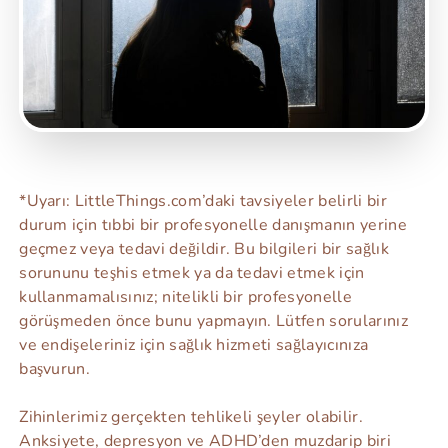
*Uyarı: LittleThings.com’daki tavsiyeler belirli bir
durum için tıbbi bir profesyonelle danışmanın yerine
geçmez veya tedavi değildir. Bu bilgileri bir sağlık
sorununu teşhis etmek ya da tedavi etmek için
kullanmamalısınız; nitelikli bir profesyonelle
görüşmeden önce bunu yapmayın. Lütfen sorularınız
ve endişeleriniz için sağlık hizmeti sağlayıcınıza
başvurun.
Zihinlerimiz gerçekten tehlikeli şeyler olabilir.
Anksiyete, depresyon ve ADHD’den muzdarip biri