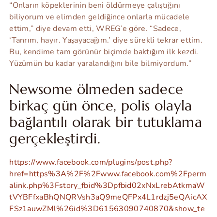
“Onların köpeklerinin beni öldürmeye çalıştığını
biliyorum ve elimden geldiğince onlarla mücadele
ettim,” diye devam etti, WREG’e göre. “Sadece,
‘Tanrım, hayır. Yaşayacağım.’ diye sürekli tekrar ettim.
Bu, kendime tam görünür biçimde baktığım ilk kezdi.
Yüzümün bu kadar yaralandığını bile bilmiyordum.”
Newsome ölmeden sadece
birkaç gün önce, polis olayla
bağlantılı olarak bir tutuklama
gerçekleştirdi.
https://www.facebook.com/plugins/post.php?
href=https%3A%2F%2Fwww.facebook.com%2Fperm
alink.php%3Fstory_fbid%3Dpfbid02xNxLrebAtkmaW
tVYBFfxaBhQNQRVsh3aQ9meQFPx4L1rdzj5eQAicAX
FSz1auwZMl%26id%3D61563090740870&show_te