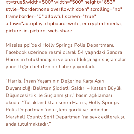
xt=true&width=500" width="500" height="653"
style="border:none;overflow:hidden" scrolling="no"
frameborder="0" allowfullscreen="true"
allow="autoplay; clipboard-write; encrypted-media;
picture-in-picture; web-share
Mississippi’deki Holly Springs Polis Departmanı,
Facebook üzerinde resmi olarak 54 yaşındaki Sandra
Harris’in tutuklandığını ve ona oldukça ağır suçlamalar
yönelttiğini belirten bir haber yayımladı.
“Harris, İnsan Yaşamının Değerine Karşı Aşırı
Duyarsızlığı Belirten Şiddetli Saldırı – Kasten Büyük
Düşüncesizlik ile Suçlanmıştır,” basın açıklaması
okudu. “Tutuklandıktan sonra Harris, Holly Springs
Polis Departmanı’nda işlem gördü ve ardından
Marshall County Şerif Departmanı’na sevk edilerek şu
anda tutulmaktadır.”