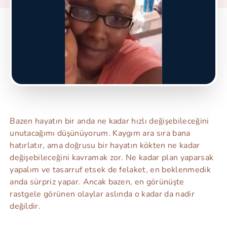
Bazen hayatın bir anda ne kadar hızlı değişebileceğini
unutacağımı düşünüyorum. Kaygım ara sıra bana
hatırlatır, ama doğrusu bir hayatın kökten ne kadar
değişebileceğini kavramak zor. Ne kadar plan yaparsak
yapalım ve tasarruf etsek de felaket, en beklenmedik
anda sürpriz yapar. Ancak bazen, en görünüşte
rastgele görünen olaylar aslında o kadar da nadir
değildir.