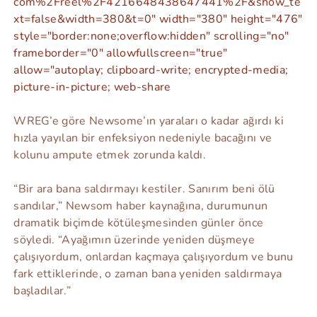
com%2Freel%2F4216648438647441%2F&show_te
xt=false&width=380&t=0" width="380" height="476"
style="border:none;overflow:hidden" scrolling="no"
frameborder="0" allowfullscreen="true"
allow="autoplay; clipboard-write; encrypted-media;
picture-in-picture; web-share
WREG’e göre Newsome’ın yaraları o kadar ağırdı ki
hızla yayılan bir enfeksiyon nedeniyle bacağını ve
kolunu ampute etmek zorunda kaldı.
“Bir ara bana saldırmayı kestiler. Sanırım beni ölü
sandılar,” Newsom haber kaynağına, durumunun
dramatik biçimde kötüleşmesinden günler önce
söyledi. “Ayağımın üzerinde yeniden düşmeye
çalışıyordum, onlardan kaçmaya çalışıyordum ve bunu
fark ettiklerinde, o zaman bana yeniden saldırmaya
başladılar.”