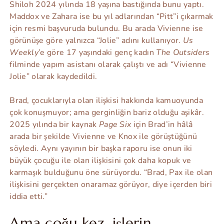
Shiloh 2024 yılında 18 yaşına bastığında bunu yaptı.
Maddox ve Zahara ise bu yıl adlarından “Pitt”i çıkarmak
için resmi başvuruda bulundu. Bu arada Vivienne ise
görünüşe göre yalnızca “Jolie” adını kullanıyor.
Us
Weekly
’e göre 17 yaşındaki genç kadın
The Outsiders
filminde yapım asistanı olarak çalıştı ve adı “Vivienne
Jolie” olarak kaydedildi.
Brad, çocuklarıyla olan ilişkisi hakkında kamuoyunda
çok konuşmuyor; ama gerginliğin bariz olduğu aşikâr.
2025 yılında bir kaynak
Page Six
için Brad’in hâlâ
arada bir şekilde Vivienne ve Knox ile görüştüğünü
söyledi. Aynı yayının bir başka raporu ise onun iki
büyük çocuğu ile olan ilişkisini çok daha kopuk ve
karmaşık bulduğunu öne sürüyordu. “Brad, Pax ile olan
ilişkisini gerçekten onaramaz görüyor, diye içerden biri
iddia etti.”
Ama çoğu kez, işlerin