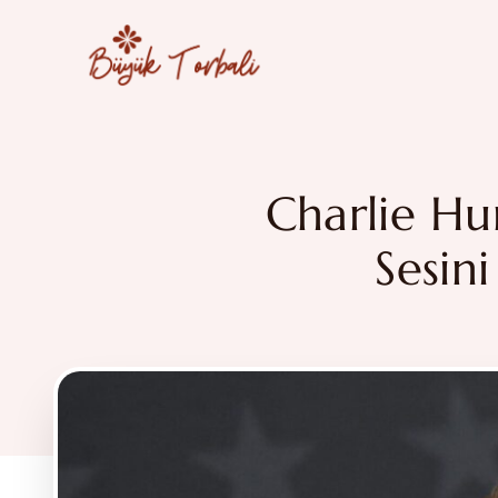
İçeriğe
atla
Charlie Hu
Sesin