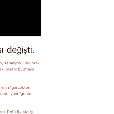
 değişti.
en, senaryoyu okumak
daki insanı bulmaya
lardan “gerçekten
 dedi; yani “günün
dı. Rolü ilk aldığı