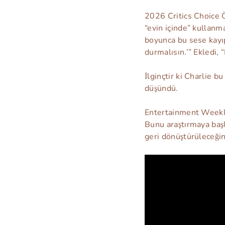
2026 Critics Choice 
“evin içinde” kullanma
boyunca bu sese kayıp
durmalısın.’” Ekledi, 
İlginçtir ki Charlie b
düşündü.
Entertainment Weekly
Bunu araştırmaya baş
geri dönüştürüleceği