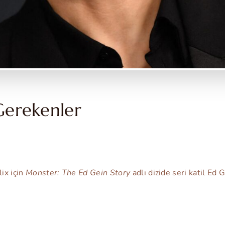
Gerekenler
ix için
Monster: The Ed Gein Story
adlı dizide seri katil Ed 