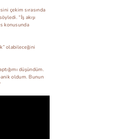
esini çekim sırasında
yledi. “İş akışı
ses konusunda
k” olabileceğini
yaptığımı düşündüm.
panik oldum. Bunun
”