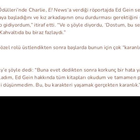
Ödülleri’nde Charlie,
E! News
‘a verdiği röportajda Ed Gein s
ya başladığını ve kız arkadaşının onu durdurması gerektiğini sö
 gidiyordum,” itiraf etti. “Ve o şöyle diyordu, ‘Dostum, bu 
“Kahvaltıda bu biraz fazlaydı.”
u özel rolü üstlendikten sonra başlarda bunun için çok “karanlı
’e şöyle dedi: “Buna evet dedikten sonra korkunç bir hata 
ladım, Ed Gein hakkında tüm kitapları okudum ve tamamen 
ni düşünmedim. Bu, bu karakteri yaşamak gerçekten karanlık.