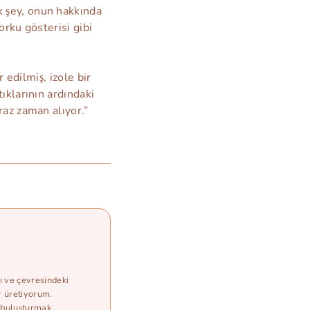
 şey, onun hakkında
orku gösterisi gibi
 edilmiş, izole bir
ıklarının ardındaki
raz zaman alıyor.”
ı ve çevresindeki
r üretiyorum.
e buluşturmak.