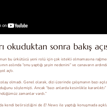
ı okuduktan sonra bakış açısı
nun bu ürkütücü yeni rolü için çok istekli olmamasına rağm
ının aslında “onu yaptığı şeyin nedenini” ve canavarın ardın
ol açtı.
kolay olmadı. Genel olarak, dizi üzerinde çalışmanın bazı açı
duğunu söylemişti. Ancak “bazı anlarda kesinlikle karanlıktı”
ündüğümüz zamanlar vardı.”
da kendi belirsizliğini de
E! News
ile yaptığı konuşmada açıkla