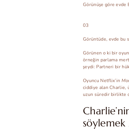
Görünüşe göre evde Ed
03
Görüntüde, evde bu se
Görünen o ki bir oyun
örneğin parlama mert
şeydi: Partneri bir h
Oyuncu Netflix’in
Mon
ciddiye alan Charlie,
uzun süredir birlikt
Charlie’ni
söylemek 