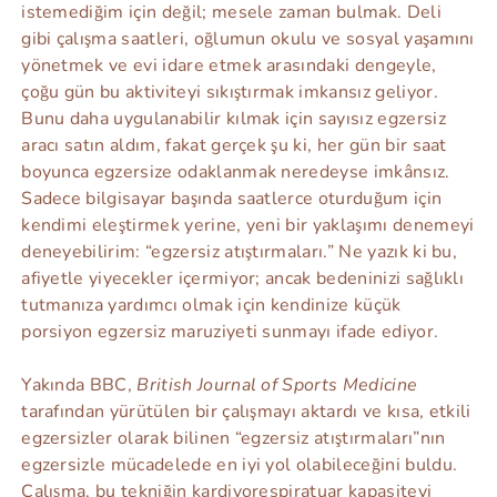
istemediğim için değil; mesele zaman bulmak. Deli
gibi çalışma saatleri, oğlumun okulu ve sosyal yaşamını
yönetmek ve evi idare etmek arasındaki dengeyle,
çoğu gün bu aktiviteyi sıkıştırmak imkansız geliyor.
Bunu daha uygulanabilir kılmak için sayısız egzersiz
aracı satın aldım, fakat gerçek şu ki, her gün bir saat
boyunca egzersize odaklanmak neredeyse imkânsız.
Sadece bilgisayar başında saatlerce oturduğum için
kendimi eleştirmek yerine, yeni bir yaklaşımı denemeyi
deneyebilirim: “egzersiz atıştırmaları.” Ne yazık ki bu,
afiyetle yiyecekler içermiyor; ancak bedeninizi sağlıklı
tutmanıza yardımcı olmak için kendinize küçük
porsiyon egzersiz maruziyeti sunmayı ifade ediyor.
Yakında BBC,
British Journal of Sports Medicine
tarafından yürütülen bir çalışmayı aktardı ve kısa, etkili
egzersizler olarak bilinen “egzersiz atıştırmaları”nın
egzersizle mücadelede en iyi yol olabileceğini buldu.
Çalışma, bu tekniğin kardiyorespiratuar kapasiteyi