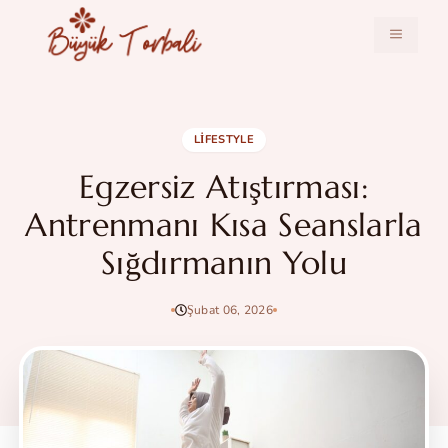
İçeriğe
atla
MENÜ
LIFESTYLE
Egzersiz Atıştırması:
Antrenmanı Kısa Seanslarla
Sığdırmanın Yolu
Şubat 06, 2026