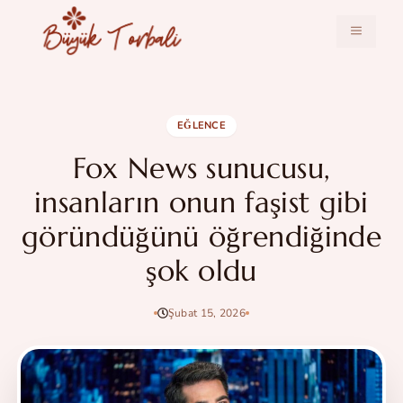
İçeriğe
atla
MENÜ
EĞLENCE
Fox News sunucusu,
insanların onun faşist gibi
göründüğünü öğrendiğinde
şok oldu
Şubat 15, 2026