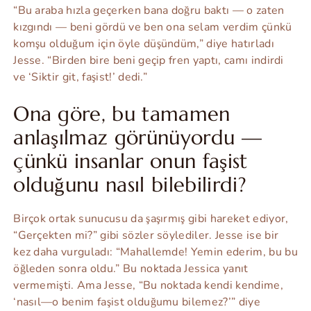
“Bu araba hızla geçerken bana doğru baktı — o zaten
kızgındı — beni gördü ve ben ona selam verdim çünkü
komşu olduğum için öyle düşündüm,” diye hatırladı
Jesse. “Birden bire beni geçip fren yaptı, camı indirdi
ve ‘Siktir git, faşist!’ dedi.”
Ona göre, bu tamamen
anlaşılmaz görünüyordu —
çünkü insanlar onun faşist
olduğunu nasıl bilebilirdi?
Birçok ortak sunucusu da şaşırmış gibi hareket ediyor,
“Gerçekten mi?” gibi sözler söylediler. Jesse ise bir
kez daha vurguladı: “Mahallemde! Yemin ederim, bu bu
öğleden sonra oldu.” Bu noktada Jessica yanıt
vermemişti. Ama Jesse, “Bu noktada kendi kendime,
‘nasıl—o benim faşist olduğumu bilemez?’” diye