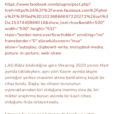
https://www.facebook.com/plugins/post.php?
href=https%3A%2F%2Fwww.facebook.com%2Fphot
o%2F%3Ffbid%3D10236866697220272%26set%3
Da.1537440869016&show_text=true&width=500"
width="500" height="532"
style="border:none;overflow:hidden" scrolling="no"
frameborder="0" allowfullscreen="true"
allow="autoplay; clipboard-write; encrypted-media;
picture-in-picture; web-share
LAD Bible
bildirdiğine göre Wearing 2020 yılının Mart
ayında tatildeyken, aynı yılın Kasım ayında akşam
yemeğini yerken masanın altına bantlanmış küçük bir
cihaz buldu. Başta, bu cihazın torununun
oyuncaklarından biri olduğuna inanmış olsa da, bir
miktar araştırma bunun aslında bir kayıt cihazı
olduğunu hızla ortaya koydu.