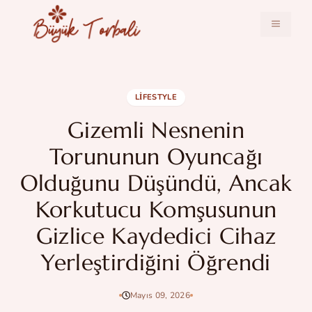
İçeriğe
atla
MENÜ
LIFESTYLE
Gizemli Nesnenin
Torununun Oyuncağı
Olduğunu Düşündü, Ancak
Korkutucu Komşusunun
Gizlice Kaydedici Cihaz
Yerleştirdiğini Öğrendi
Mayıs 09, 2026