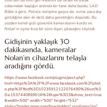
İstersen bu evin geri kalanını da taradı ve yatak
odasındaki başlığın ardında bir tane daha buldu;
LAD
Bible
‘a göre. Polisle iletişime geçse de, evine yasa dışı
girildiğine dair iki delil daha gerektiğini düşündü. Bu
yüzden kendi gizli güvenlik kameralarını kurdu ve
Nolan’ın eşine kısa bir süre dışarı çıkacağını söyledi.
Gidişinin yaklaşık 30
dakikasında, kameralar
Nolan’ın cihazlarını telaşla
aradığını gördü.
https://www.facebook.com/plugins/post.php?
href=https%3A%2F%2Fwww.facebook.com%2Fphot
o.php%3Ffbid%3D10235912122076490%26set%3
Da.1537440869016%26type%3D3&show_text=true
&width=500" width="500" height="532"
style="border:none;overflow:hidden" scrolling="no"