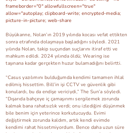
frameborder="0" allowfullscreen="true"
allow="autoplay; clipboard-write; encrypted-media;
picture-in-picture; web-share
Büyükanne, Nolan’ın 2019 yılında kocası vefat ettikten
sonra etrafında dolaşmaya başladığını söyledi. 2021
yılında Nolan, takip suçundan suçlarını itiraf etti ve
mahkum edildi. 2024 yılında öldü; Wearing ise
taşınana kadar gerçekten huzur bulamadığını belirtti.
“Casus yazılımını bulduğumda kendimi tamamen ihlal
edilmiş hissettim. Bill’in işi CCTV ve güvenlik gibi
konulardı, bu da endişe vericiydi,” The Sun’a söyledi.
“Dışarıda bahçeye iç çamaşırımı sergilemek zorunda
kalmak bana rahatsızlık verdi; onu izlediğini düşünmek
bile benim için yeterince korkutucuydu. Evimi
değiştirmek zorunda kaldım, artık kendi evimde
kendimi rahat hissetmiyordum. Bence daha uzun süre