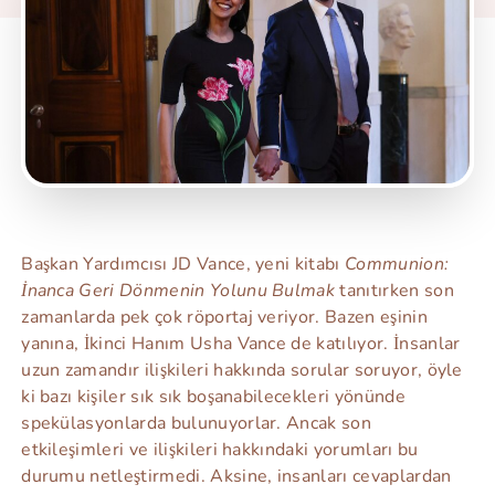
Başkan Yardımcısı JD Vance, yeni kitabı
Communion:
İnanca Geri Dönmenin Yolunu Bulmak
tanıtırken son
zamanlarda pek çok röportaj veriyor. Bazen eşinin
yanına, İkinci Hanım Usha Vance de katılıyor. İnsanlar
uzun zamandır ilişkileri hakkında sorular soruyor, öyle
ki bazı kişiler sık sık boşanabilecekleri yönünde
spekülasyonlarda bulunuyorlar. Ancak son
etkileşimleri ve ilişkileri hakkındaki yorumları bu
durumu netleştirmedi. Aksine, insanları cevaplardan