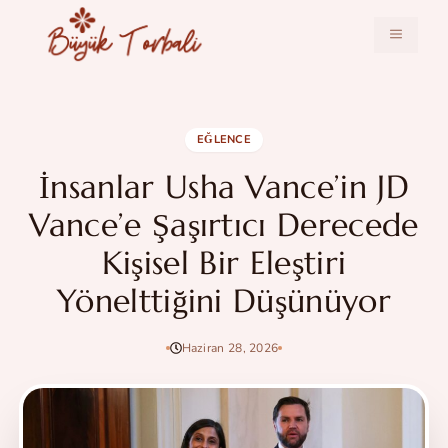
İçeriğe
atla
MENÜ
EĞLENCE
İnsanlar Usha Vance’in JD
Vance’e Şaşırtıcı Derecede
Kişisel Bir Eleştiri
Yönelttiğini Düşünüyor
Haziran 28, 2026