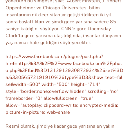
yönetilen bu simgesel saat, Albert Einstein, J. Robert
Oppenheimer ve Chicago Üniversitesi bilim
insanlarının nükleer silahlar geliştirildikten iki yıl
sonra başlattıkları ve şimdi gece yarısına sadece 85
saniye kaldığını söylüyor. CNN’e göre Doomsday
Clock’ta gece yarısına ulaşıldığında, insanlar dünyanın
yaşanamaz hale geldiğini söyleyecekler.
https://www.facebook.com/plugins/post.php?
href=https%3A%2F%2Fwww.facebook.com%2Fphot
o.php%3Ffbid%3D1312912930872934%26set%3D
a.633056572191910%26type%3D3&show_text=fal
se&width=500" width="500" height="714"
style="border:none;overflow:hidden" scrolling="no"
frameborder="0" allowfullscreen="true"
allow="autoplay; clipboard-write; encrypted-media;
picture-in-picture; web-share
Resmi olarak, şimdiye kadar gece yarısına en yakın