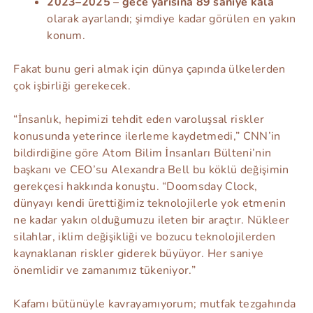
2023–2025
–
gece yarısına 89 saniye kala
olarak ayarlandı; şimdiye kadar görülen en yakın
konum.
Fakat bunu geri almak için dünya çapında ülkelerden
çok işbirliği gerekecek.
“İnsanlık, hepimizi tehdit eden varoluşsal riskler
konusunda yeterince ilerleme kaydetmedi,” CNN’in
bildirdiğine göre Atom Bilim İnsanları Bülteni’nin
başkanı ve CEO’su Alexandra Bell bu köklü değişimin
gerekçesi hakkında konuştu. “Doomsday Clock,
dünyayı kendi ürettiğimiz teknolojilerle yok etmenin
ne kadar yakın olduğumuzu ileten bir araçtır. Nükleer
silahlar, iklim değişikliği ve bozucu teknolojilerden
kaynaklanan riskler giderek büyüyor. Her saniye
önemlidir ve zamanımız tükeniyor.”
Kafamı bütünüyle kavrayamıyorum; mutfak tezgahında