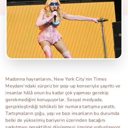
Madonna hayranlarını, New York City’nin Times
Meydanı’ndaki sürpriz bir pop-up konseriyle şaşırttı ve
insanlar hâlâ onun bu kadar çok yapması gerekip
gerekmediğini konuşuyorlar. Sosyal medyada,
gerçekleştirdiği tehlikeli bir numara tartışma yarattı.
Tartışmaların çoğu, yaşı ve bazı insanların bu durumda
belki de yükselmiş bariyerin üzerinden bacağını
sarkıtması gerektiğini düşünmesi üzerine yoğunlaşıyor.