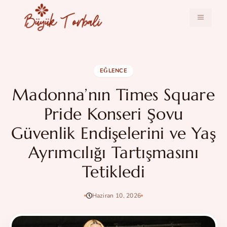
İçeriğe
atla
MENÜ
EĞLENCE
Madonna’nın Times Square
Pride Konseri Şovu
Güvenlik Endişelerini ve Yaş
Ayrımcılığı Tartışmasını
Tetikledi
Haziran 10, 2026