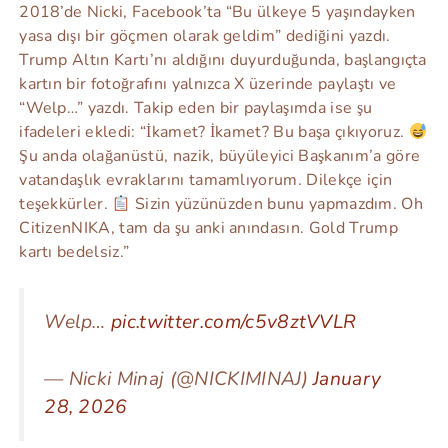
2018’de Nicki, Facebook’ta “Bu ülkeye 5 yaşındayken
yasa dışı bir göçmen olarak geldim” dediğini yazdı.
Trump Altın Kartı’nı aldığını duyurduğunda, başlangıçta
kartın bir fotoğrafını yalnızca X üzerinde paylaştı ve
“Welp…” yazdı. Takip eden bir paylaşımda ise şu
ifadeleri ekledi: “İkamet? İkamet? Bu başa çıkıyoruz.
Şu anda olağanüstü, nazik, büyüleyici Başkanım’a göre
vatandaşlık evraklarını tamamlıyorum. Dilekçe için
teşekkürler.
Sizin yüzünüzden bunu yapmazdım. Oh
CitizenNIKA, tam da şu anki anındasın. Gold Trump
kartı bedelsiz.”
Welp…
pic.twitter.com/c5v8ztVVLR
— Nicki Minaj (@NICKIMINAJ)
January
28, 2026