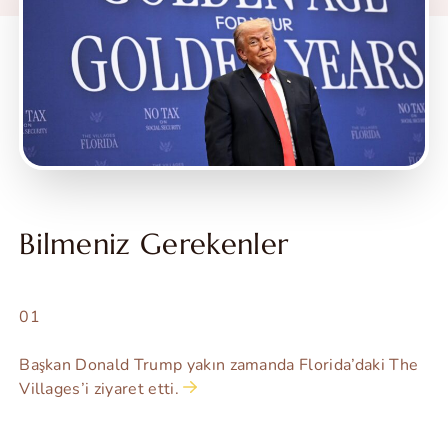
Bilmeniz Gerekenler
01
Başkan Donald Trump yakın zamanda Florida’daki The
Villages’i ziyaret etti.