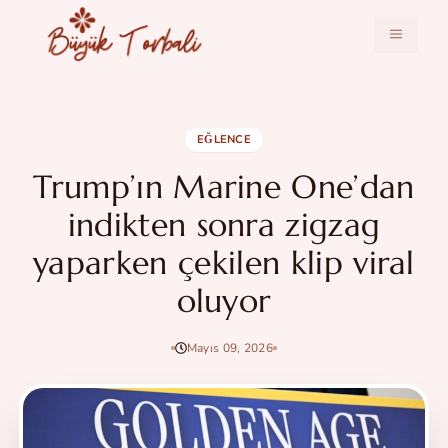
İçeriğe
atla
MENÜ
EĞLENCE
Trump’ın Marine One’dan
indikten sonra zigzag
yaparken çekilen klip viral
oluyor
Mayıs 09, 2026