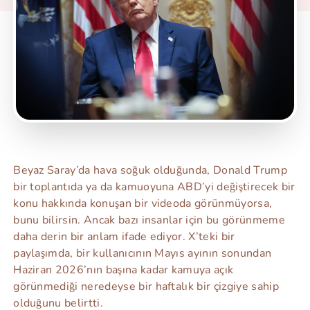
Beyaz Saray’da hava soğuk olduğunda, Donald Trump
bir toplantıda ya da kamuoyuna ABD’yi değiştirecek bir
konu hakkında konuşan bir videoda görünmüyorsa,
bunu bilirsin. Ancak bazı insanlar için bu görünmeme
daha derin bir anlam ifade ediyor. X’teki bir
paylaşımda, bir kullanıcının Mayıs ayının sonundan
Haziran 2026’nın başına kadar kamuya açık
görünmediği neredeyse bir haftalık bir çizgiye sahip
olduğunu belirtti.