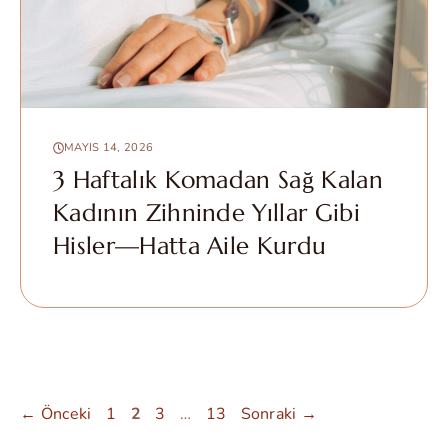
MAYIS 14, 2026
3 Haftalık Komadan Sağ Kalan
Kadının Zihninde Yıllar Gibi
Hisler—Hatta Aile Kurdu
Sayfa
Sayfa
Sayfa
Sayfa
←
Önceki
1
2
3
…
13
Sonraki
→